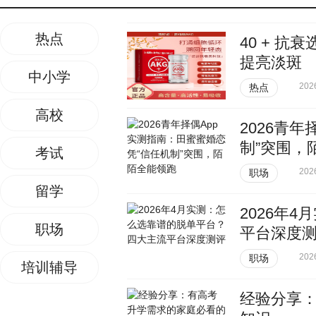
热点
40 + 
提亮淡斑
中小学
202
热点
高校
2026青
制”突围，
考试
202
职场
留学
2026年
职场
平台深度
202
职场
培训辅导
经验分享