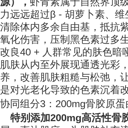
源），
虾青素属于自然界顶
力远远超过β - 胡萝卜素、
清除体内多余自由基，抵抗
氧化伤害，压制黑色素过多
改良40 + 人群常见的肤色
肌肤从内至外展现通透光彩
养，改善肌肤粗糙与松弛，
是对光老化导致的色素沉着
协同组分3：200mg骨胶原
特别添加200mg高活性骨