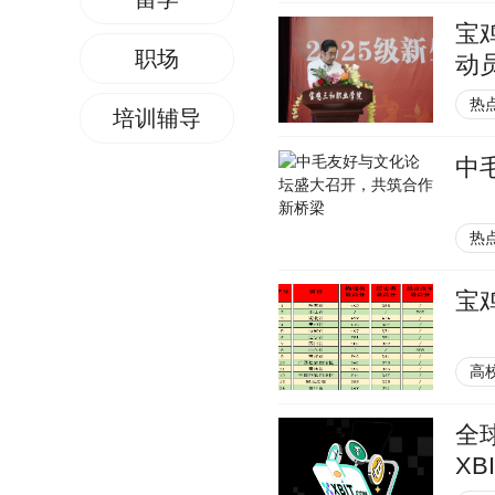
宝
职场
动
热
培训辅导
中
热
宝
高
全
XB