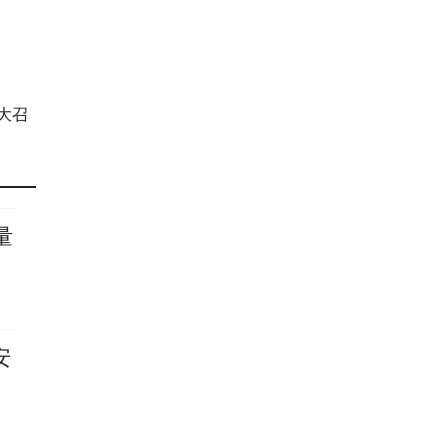
大召
量
安