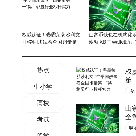
权威认证！卷霸荣获沙利文
山寨币钱包在机构化
“中学同步试卷全国销量第
波动 XBIT Wallet
一”奖，彰显行业标杆实力
垒与策略转型
热点
权
第
中小学
培
高校
山寨
全
考试
职
留学