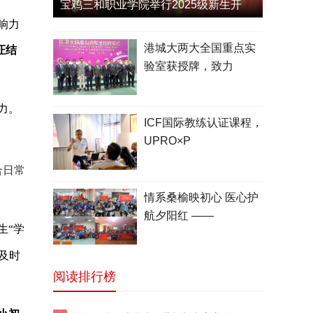
宝鸡三和职业学院举行2025级新生开
响力
港城大两大全国重点实
证结
验室获授牌，致力
力。
ICF国际教练认证课程，
UPRO×P
合日常
情系桑榆映初心 医心护
航夕阳红 ——
生“学
及时
阅读排行榜