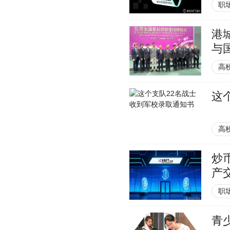
职
港
与
高
这
高
炒
产
职
青