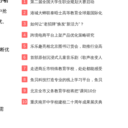
小初
1
第二届全国大学生职业规划大赛启动
中抢
2
港城大蝉联泰晤士高等教育全球最国际化
优。
3
如何让“老招牌”焕发“新活力”？
4
跨境电商平台上架产品优化策略研究
5
乐乐趣亮相北京图书订货会，助推行业高
断优
6
首部原创沉浸式儿童音乐剧《歌声改变人
7
走进商丘市特殊教育学校，处处都能感受
8
鱼贝科技打造专业的线上学习平台，鱼贝
9
北京全市义务教育学校将把“课间10分
10
重庆南开中学校建校二十周年成果展庆典
需