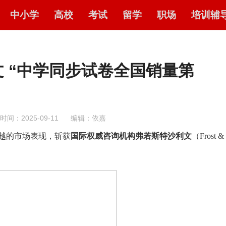
中小学
高校
考试
留学
职场
培训辅
 “中学同步试卷全国销量第
时间：2025-09-11
编辑：依嘉
越的市场表现，斩获
国际权威咨询机构弗若斯特沙利文
（
Frost &