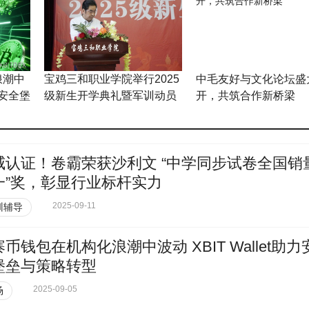
浪潮中
宝鸡三和职业学院举行2025
中毛友好与文化论坛盛
助力安全堡
级新生开学典礼暨军训动员
开，共筑合作新桥梁
大会
威认证！卷霸荣获沙利文 “中学同步试卷全国销
一”奖，彰显行业标杆实力
2025-09-11
训辅导
币钱包在机构化浪潮中波动 XBIT Wallet助力
堡垒与策略转型
2025-09-05
场