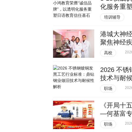
化服务重
培训辅导
港城大神经
聚焦神经
202
高校
2026 
技术与耐
202
职场
《开局十五
—何基富
202
职场