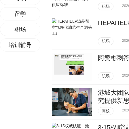
202
职场
留学
HEPAH
职场
202
职场
培训辅导
阿赞彬刺
202
职场
港城大团
究提供新
202
高校
3·15权