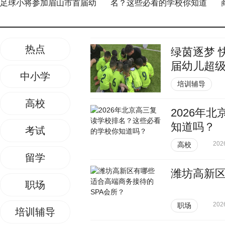
足球小将参加眉山市首届幼
名？这些必看的学校你知道
儿超级足球嘉年华活动
吗？
热点
绿茵逐梦 
届幼儿超
中小学
培训辅导
高校
2026年
知道吗？
考试
202
高校
留学
潍坊高新区
职场
202
职场
培训辅导