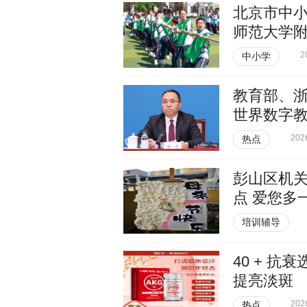
北京市中小
师范大学
2
中小学
教育部、浙
世界数字
202
热点
彭山区机
点 爱您多
培训辅导
40 + 
提亮淡斑
202
热点