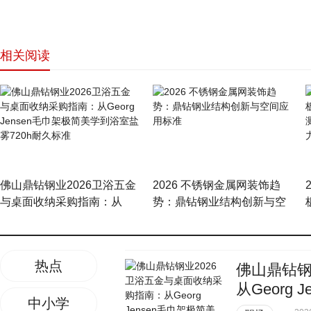
相关阅读
网站首页
佛山鼎钻钢业2026卫浴五金
2026 不锈钢金属网装饰趋
与桌面收纳采购指南：从
势：鼎钻钢业结构创新与空
Georg Jensen毛巾架极简美
间应用标准
学到浴室盐雾720h耐久标准
热点
佛山鼎钻钢
从Georg
中小学
久标准