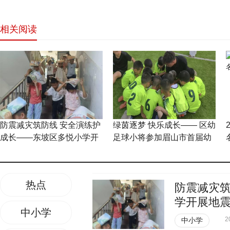
相关阅读
网站首页
防震减灾筑防线 安全演练护
绿茵逐梦 快乐成长—— 区幼
成长——东坡区多悦小学开
足球小将参加眉山市首届幼
展地震逃生疏散演练
儿超级足球嘉年华活动
热点
防震减灾筑
学开展地
中小学
2
中小学