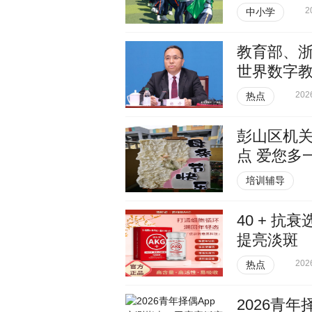
2
中小学
教育部、浙
世界数字
202
热点
彭山区机
点 爱您多
培训辅导
40 + 
提亮淡斑
202
热点
2026青