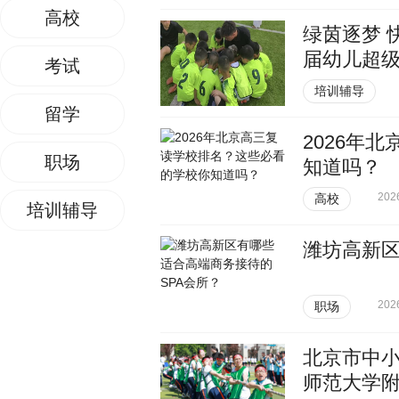
高校
绿茵逐梦 
届幼儿超
考试
培训辅导
留学
2026年
职场
知道吗？
202
高校
培训辅导
潍坊高新区
202
职场
北京市中小
师范大学