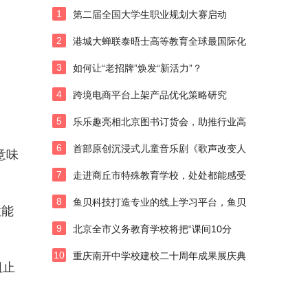
1
第二届全国大学生职业规划大赛启动
2
港城大蝉联泰晤士高等教育全球最国际化
3
如何让“老招牌”焕发“新活力”？
4
跨境电商平台上架产品优化策略研究
5
乐乐趣亮相北京图书订货会，助推行业高
6
首部原创沉浸式儿童音乐剧《歌声改变人
意味
7
走进商丘市特殊教育学校，处处都能感受
8
鱼贝科技打造专业的线上学习平台，鱼贝
性能
9
北京全市义务教育学校将把“课间10分
10
重庆南开中学校建校二十周年成果展庆典
阻止