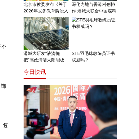
北京市教委发布《关于
深化内地与香港科创协
2026年义务教育阶段入
作 港城大联合中国煤科
推
将不
港城大研发“液滴拖
STE羽毛球教练员证书
把”高效清洁太阳能板
权威吗？
登上
今日快讯
装饰
。复