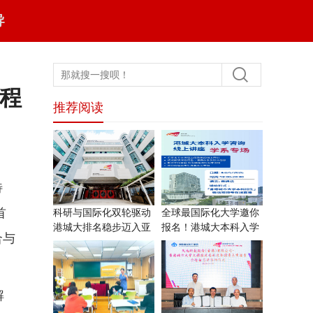
导
工程
推荐阅读
特
首
科研与国际化双轮驱动
全球最国际化大学邀你
港城大排名稳步迈入亚
报名！港城大本科入学
合与
洲
—学
解