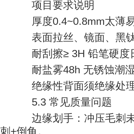
项目要求说明
厚度0.4~0.8mm太薄
表面拉丝、镜面、黑钛
耐刮擦≥ 3H 铅笔硬度
耐盐雾48h 无锈蚀潮
绝缘性背面须绝缘处理
5.3 常见质量问题
边缘划手：冲压毛刺未去
刺+倒角。