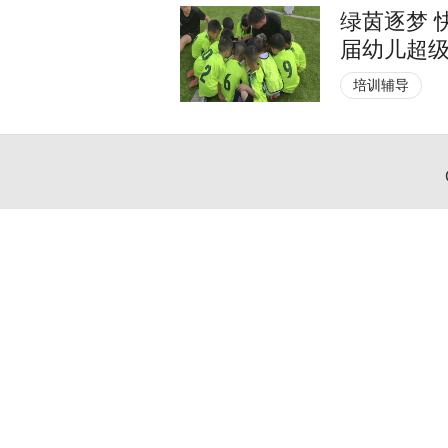
绿茵逐梦 
届幼儿超
培训辅导